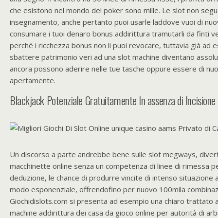
che esistono nel mondo del poker sono mille. Le slot non seg
insegnamento, anche pertanto puoi usarle laddove vuoi di nuo
consumare i tuoi denaro bonus addirittura tramutarli da finti ve
perché i ricchezza bonus non li puoi revocare, tuttavia già ad e
sbattere patrimonio veri ad una slot machine diventano assol
ancora possono aderire nelle tue tasche oppure essere di n
apertamente.
Blackjack Potenziale Gratuitamente In assenza di Incisione
Un discorso a parte andrebbe bene sulle slot megways, diver
macchinette online senza un competenza di linee di rimessa p
deduzione, le chance di produrre vincite di intenso situazione
modo esponenziale, offrendofino per nuovo 100mila combinazio
Giochidislots.com si presenta ad esempio una chiaro trattato a
machine addirittura dei casa da gioco online per autorità di arb