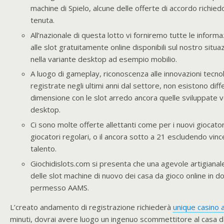
machine di Spielo, alcune delle offerte di accordo richie
tenuta.
All’nazionale di questa lotto vi forniremo tutte le informa
alle slot gratuitamente online disponibili sul nostro situa
nella variante desktop ad esempio mobilio.
A luogo di gameplay, riconoscenza alle innovazioni tecno
registrate negli ultimi anni dal settore, non esistono dif
dimensione con le slot arredo ancora quelle sviluppate 
desktop.
Ci sono molte offerte allettanti come per i nuovi giocator
giocatori regolari, o il ancora sotto a 21 escludendo vinc
talento.
Giochidislots.com si presenta che una agevole artigianal
delle slot machine di nuovo dei casa da gioco online in do
permesso AAMS.
L’creato andamento di registrazione richiederà
unique casino
minuti, dovrai avere luogo un ingenuo scommettitore al casa da