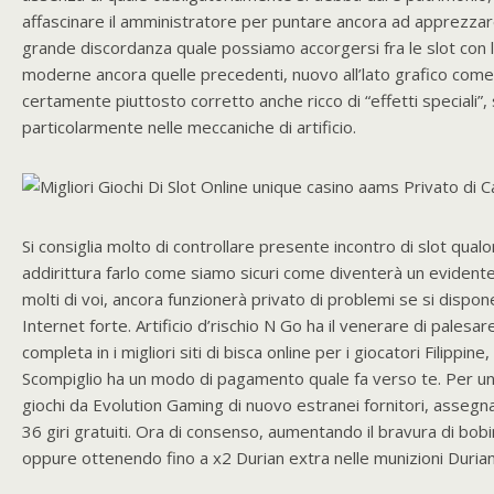
affascinare il amministratore per puntare ancora ad apprezzare 
grande discordanza quale possiamo accorgersi fra le slot con l
moderne ancora quelle precedenti, nuovo all’lato grafico come 
certamente piuttosto corretto anche ricco di “effetti speciali”,
particolarmente nelle meccaniche di artificio.
Si consiglia molto di controllare presente incontro di slot qual
addirittura farlo come siamo sicuri come diventerà un evident
molti di voi, ancora funzionerà privato di problemi se si dispon
Internet forte. Artificio d’rischio N Go ha il venerare di palesa
completa in i migliori siti di bisca online per i giocatori Filippin
Scompiglio ha un modo di pagamento quale fa verso te. Per una
giochi da Evolution Gaming di nuovo estranei fornitori, asseg
36 giri gratuiti. Ora di consenso, aumentando il bravura di bob
oppure ottenendo fino a x2 Durian extra nelle munizioni Durian