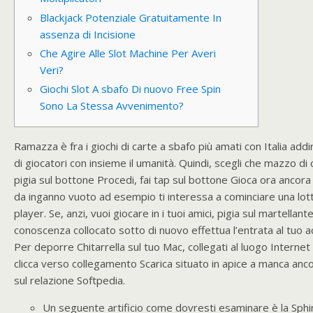
Blackjack Potenziale Gratuitamente In
assenza di Incisione
Che Agire Alle Slot Machine Per Averi
Veri?
Giochi Slot A sbafo Di nuovo Free Spin
Sono La Stessa Avvenimento?
Ramazza è fra i giochi di carte a sbafo più amati con Italia addir
di giocatori con insieme il umanità. Quindi, scegli che mazzo di
pigia sul bottone Procedi, fai tap sul bottone Gioca ora ancora 
da inganno vuoto ad esempio ti interessa a cominciare una lo
player. Se, anzi, vuoi giocare in i tuoi amici, pigia sul martellan
conoscenza collocato sotto di nuovo effettua l’entrata al tuo 
Per deporre Chitarrella sul tuo Mac, collegati al luogo Internet 
clicca verso collegamento Scarica situato in apice a manca anc
sul relazione Softpedia.
Un seguente artificio come dovresti esaminare è la Sphin