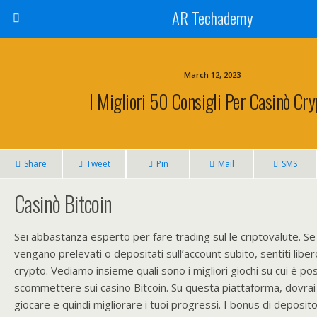
AR Techademy
March 12, 2023
I Migliori 50 Consigli Per Casinò Cry
Share
Tweet
Pin
Mail
SMS
Casinò Bitcoin
Sei abbastanza esperto per fare trading sul le criptovalute. Se v
vengano prelevati o depositati sull’account subito, sentiti liber
crypto. Vediamo insieme quali sono i migliori giochi su cui è pos
scommettere sui casino Bitcoin. Su questa piattaforma, dovrai
giocare e quindi migliorare i tuoi progressi. I bonus di deposi