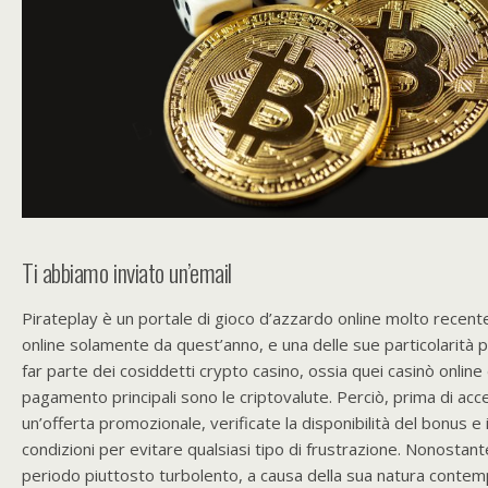
Ti abbiamo inviato un’email
Pirateplay è un portale di gioco d’azzardo online molto recente,
online solamente da quest’anno, e una delle sue particolarità pri
far parte dei cosiddetti crypto casino, ossia quei casinò online
pagamento principali sono le criptovalute. Perciò, prima di acce
un’offerta promozionale, verificate la disponibilità del bonus e 
condizioni per evitare qualsiasi tipo di frustrazione. Nonostan
periodo piuttosto turbolento, a causa della sua natura contem