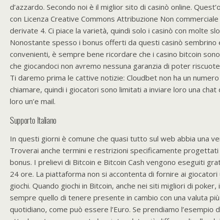
d’azzardo. Secondo noi è il miglior sito di casinò online. Quest’
con Licenza Creative Commons Attribuzione Non commerciale
derivate 4. Ci piace la varietà, quindi solo i casinò con molte slot
Nonostante spesso i bonus offerti da questi casinò sembrin
convenienti, è sempre bene ricordare che i casino bitcoin sono ill
che giocandoci non avremo nessuna garanzia di poter riscuoter
Ti daremo prima le cattive notizie: Cloudbet non ha un numero
chiamare, quindi i giocatori sono limitati a inviare loro una chat 
loro un’e mail.
Supporto Italiano
In questi giorni è comune che quasi tutto sul web abbia una ve
Troverai anche termini e restrizioni specificamente progettati 
bonus. I prelievi di Bitcoin e Bitcoin Cash vengono eseguiti gr
24 ore. La piattaforma non si accontenta di fornire ai giocatori
giochi. Quando giochi in Bitcoin, anche nei siti migliori di poker, 
sempre quello di tenere presente in cambio con una valuta più 
quotidiano, come può essere l’Euro. Se prendiamo l’esempio de