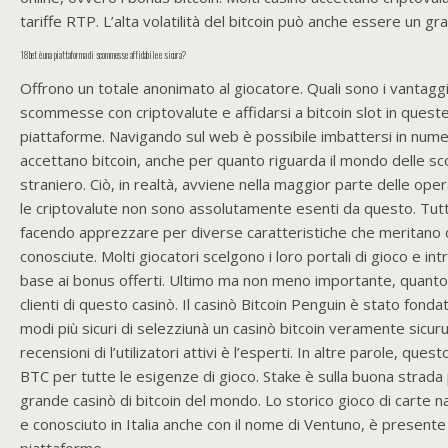
tariffe RTP. L’alta volatilità del bitcoin può anche essere un g
18bet è una piattaforma di scommesse affidabile e sicura?
Offrono un totale anonimato al giocatore. Quali sono i vantaggi
scommesse con criptovalute e affidarsi a bitcoin slot in quest
piattaforme. Navigando sul web è possibile imbattersi in nume
accettano bitcoin, anche per quanto riguarda il mondo delle 
straniero. Ciò, in realtà, avviene nella maggior parte delle oper
le criptovalute non sono assolutamente esenti da questo. Tutta
facendo apprezzare per diverse caratteristiche che meritano 
conosciute. Molti giocatori scelgono i loro portali di gioco e in
base ai bonus offerti. Ultimo ma non meno importante, quanto 
clienti di questo casinò. Il casinò Bitcoin Penguin è stato fonda
modi più sicuri di selezziunà un casinò bitcoin veramente sicuru
recensioni di l’utilizatori attivi è l’esperti. In altre parole, ques
BTC per tutte le esigenze di gioco. Stake è sulla buona strada p
grande casinò di bitcoin del mondo. Lo storico gioco di carte 
e conosciuto in Italia anche con il nome di Ventuno, è presente 