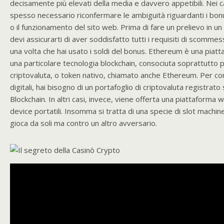
decisamente più elevati della media e davvero appetibili. Nei c
spesso necessario riconfermare le ambiguità riguardanti i bonus
o il funzionamento del sito web. Prima di fare un prelievo in un 
devi assicurarti di aver soddisfatto tutti i requisiti di scomme
una volta che hai usato i soldi del bonus. Ethereum è una piat
una particolare tecnologia blockchain, consociuta soprattutto p
criptovaluta, o token nativo, chiamato anche Ethereum. Per con
digitali, hai bisogno di un portafoglio di criptovaluta registrato 
Blockchain. In altri casi, invece, viene offerta una piattaforma
device portatili. Insomma si tratta di una specie di slot machin
gioca da soli ma contro un altro avversario.