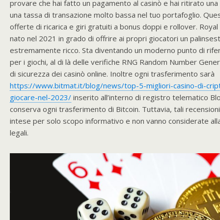
provare che hai fatto un pagamento al casinò e hai ritirato u
una tassa di transazione molto bassa nel tuo portafoglio. Que
offerte di ricarica e giri gratuiti a bonus doppi e rollover. Roya
nato nel 2021 in grado di offrire ai propri giocatori un palinsest
estremamente ricco. Sta diventando un moderno punto di rifer
per i giochi, al di là delle verifiche RNG Random Number Gener
di sicurezza dei casinò online. Inoltre ogni trasferimento sarà
https://www.bitmat.it/blog/news/top-5-migliori-casino-di-cript
giocare-nel-2023/
inserito all’interno di registro telematico Bl
conserva ogni trasferimento di Bitcoin. Tuttavia, tali recension
intese per solo scopo informativo e non vanno considerate alla
legali.