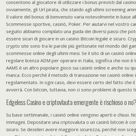
consentono al giocatore di utilizzare i bonus previsti dal casin
ovviamente, gli Url pirata, che stando agli ultimi screening am
Il valore del bonus di benvenuto varia notevolmente in base alle
Scommesse sportive, casinò, Poker. Per aiutarvi nel vostro ca
seguito abbiamo compilato una guida dei diversi passi che pot
essere sicuri di giocare in un casino Bitcoin legale e sicuro. C
crypto site sono tra le parole più gettonate nel mondo del gam
scommesse online degli ultimi mesi. Se il sito di un casinò onli
regolare licenza ADM per operare in Italia, significa che non è 
AAMS è un altro popolare gioco sui casinò online e anche su qu
manca. Ecco perché il metodo di transazione nei casinò online
regolamentato. In ogni caso, devi essere certo del fatto che 
avverrà. Con bitcoin, tuttavia, non ci sono problemi di questo t
Edgeless Casino e criptovlauta emergente è rischioso o no
Su base settimanale, i casinò online vengono aperti e chiusi. No
Immagini. Depositare una criptovaluta o un casinò bitcoin è 
sicuro. Se desideri avere maggiore sicurezza, perché non scegl