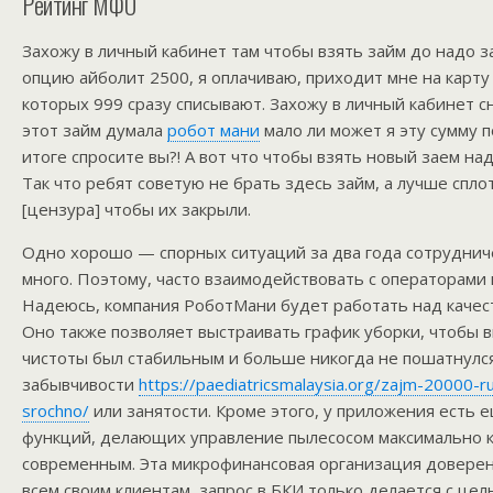
Рейтинг МФО
Захожу в личный кабинет там чтобы взять займ до надо з
опцию айболит 2500, я оплачиваю, приходит мне на карту
которых 999 сразу списывают. Захожу в личный кабинет с
этот займ думала
робот мани
мало ли может я эту сумму п
итоге спросите вы?! А вот что чтобы взять новый заем на
Так что ребят советую не брать здесь займ, а лучше спло
[цензура] чтобы их закрыли.
Одно хорошо — спорных ситуаций за два года сотрудниче
много. Поэтому, часто взаимодействовать с операторами 
Надеюсь, компания РоботМани будет работать над качест
Оно также позволяет выстраивать график уборки, чтобы 
чистоты был стабильным и больше никогда не пошатнулся
забывчивости
https://paediatricsmalaysia.org/zajm-20000-ru
srochno/
или занятости. Кроме этого, у приложения есть
функций, делающих управление пылесосом максимально 
современным. Эта микрофинансовая организация доверен
всем своим клиентам, запрос в БКИ только делается с це