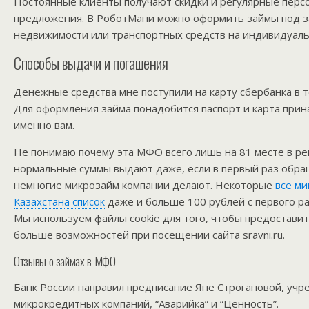
Постоянные клиенты получают скидки и регулярные пер
предложения. В РоботМани можно оформить займы под з
недвижимости или транспортных средств на индивидуаль
Способы выдачи и погашения
Денежные средства мне поступили на карту сбербанка в т
Для оформления займа понадобится паспорт и карта при
именно вам.
Не понимаю почему эта МФО всего лишь на 81 месте в ре
нормальные суммы выдают даже, если в первый раз обра
немногие микрозайм компании делают. Некоторые
все м
Казахстана список
даже и больше 100 рублей с первого ра
Мы используем файлы cookie для того, чтобы предостави
больше возможностей при посещении сайта sravni.ru.
Отзывы о займах в МФО
Банк России направил предписание Яне Строгановой, учр
микрокредитных компаний, “Аварийка” и “Ценность”.