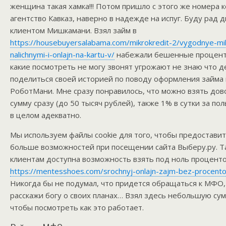
женщина такая хамка!!! Потом пришло с этого же номера 
агентство Кавказ, наверно в надежде на испуг. Буду рад 
клиентом Мишкамани. Взял займ в
https://housebuyersalabama.com/mikrokredit-2/vygodnye-mi
nalichnymi-i-onlajn-na-kartu-v/
набежали бешенные процент
какие посмотреть не могу звонят угрожают не знаю что д
поделиться своей историей по поводу оформления займа
РоботМани. Мне сразу понравилось, что можно взять до
сумму сразу (до 50 тысяч рублей), также 1% в сутки за п
в целом адекватно.
Мы используем файлы cookie для того, чтобы предостави
больше возможностей при посещении сайта Выберу.ру. Т
клиентам доступна возможность взять под ноль проценто
https://mentesshoes.com/srochnyj-onlajn-zajm-bez-procento
Никогда бы не подумал, что придется обращаться к МФО, 
расскажи богу о своих планах… Взял здесь небольшую сум
чтобы посмотреть как это работает.