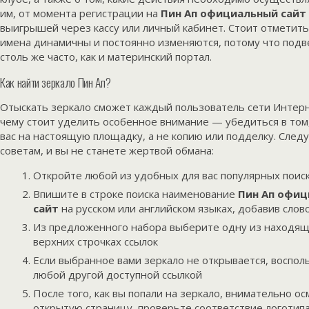
им, от момента регистрации на
Пин Ап официальный сайт
выигрышей через кассу или личный кабинет. Стоит отметит
имена динамичны и постоянно изменяются, потому что подв
столь же часто, как и материнский портал.
Как найти зеркало Пин Ап?
Отыскать зеркало сможет каждый пользователь сети Интерн
чему стоит уделить особенное внимание — убедиться в том,
вас на настоящую площадку, а не копию или подделку. След
советам, и вы не станете жертвой обмана:
Откройте любой из удобных для вас популярных поис
Впишите в строке поиска наименование
Пин Ап офи
сайт
на русском или английском языках, добавив слов
Из предложенного набора выберите одну из находящ
верхних строчках ссылок
Если выбранное вами зеркало не открывается, воспол
любой другой доступной ссылкой
После того, как вы попали на зеркало, внимательно о
открытую страницу, проверьте соответствие логотипа