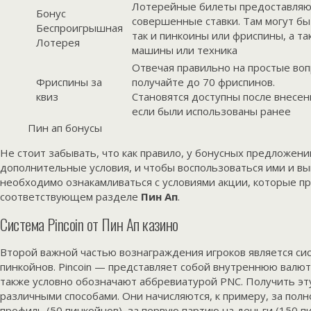
Лотерейные билеты предоставляю
Бонус
совершенные ставки. Там могут бы
Беспроигрышная
так и пинкоины или фриспины, а та
Лотерея
машины или техника
Отвечая правильно на простые воп
Фриспины за
получайте до 70 фриспинов.
квиз
Становятся доступны после внесен
если были использованы ранее
Пин ап бонусы
Не стоит забывать, что как правило, у бонусных предложен
дополнительные условия, и чтобы воспользоваться ими и в
необходимо ознакамливаться с условиями акции, которые п
соответствующем разделе
Пин Ап
.
Система Pincoin от Пин Ап казино
Второй важной частью вознаграждения игроков является си
пинкойнов. Pincoin — представляет собой внутреннюю валюту
также условно обозначают аббревиатурой PNC. Получить эт
различными способами. Они начисляются, к примеру, за пол
профиль (50 пинкойнов), за первую партию на деньги (150 пи