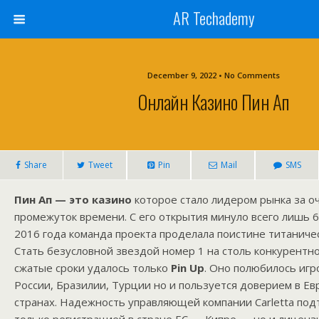
AR Techademy
December 9, 2022 • No Comments
Онлайн Казино Пин Ап
Share
Tweet
Pin
Mail
SMS
Пин Ап — это казино
которое стало лидером рынка за о
промежуток времени. С его открытия минуло всего лишь 6 
2016 года команда проекта проделала поистине титаниче
Стать безусловной звездой номер 1 на столь конкурентно
сжатые сроки удалось только
Pin Up
. Оно полюбилось игр
России, Бразилии, Турции но и пользуется доверием в Ев
странах. Надежность управляющей компании Carletta по