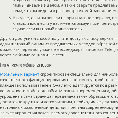
гаммы, дизайна в целом, а также сверьте предлагаемы
теми, что вы видели в распространяемой заведением 
В случае, если вы попали на оригинальное зеркало, и
клавиши вход если у вас имеется аккаунт или регистр
случае если вы новый пользователь.
Другой доступный способ получить доступ к списку зеркал —
администраций одним из предлагаемых методов обратной св
можно как через популярные мессенджеры, такие как Telegram
через любимые социальные сети.
Пин Ап казино мобильная версия
Мобильный вариант
спроектирован специально для наиболе
качественного функционирования на носимых устройствах 
планшетах пользователей. Она легко адаптируется под разм
возможности любого девайса. Механика перемещения удобн
упрощена а сама страница переделана таким образом, что 
достаточно крупные и легко читаемы, необходимые для запу
настольных развлечений действия понятны современному ч
За счет упрощения показываемого дополнительного контент