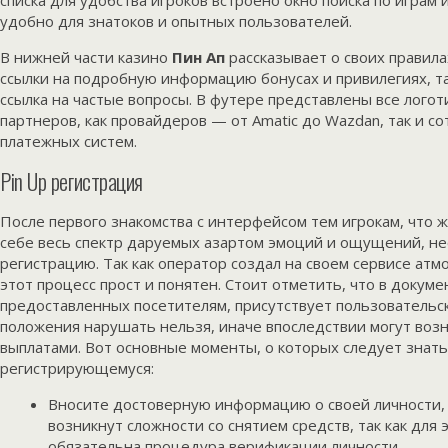
удобно для знатоков и опытных пользователей.
В нижней части казино
Пин Ап
рассказывает о своих правила
ссылки на подробную информацию бонусах и привилегиях, 
ссылка на частые вопросы. В футере представлены все логот
партнеров, как провайдеров — от Amatic до Wazdan, так и 
платежных систем.
Pin Up регистрация
После первого знакомства с интерфейсом тем игрокам, что 
себе весь спектр даруемых азартом эмоций и ощущений, н
регистрацию. Так как оператор создал на своем сервисе атм
этот процесс прост и понятен. Стоит отметить, что в докуме
предоставленных посетителям, присутствует пользовательск
положения нарушать нельзя, иначе впоследствии могут воз
выплатами. Вот основные моменты, о которых следует знать
регистрирующемуся:
Вносите достоверную информацию о своей личности,
возникнут сложности со снятием средств, так как для 
обязательна процедура верификации личности