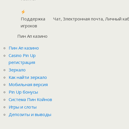
Поддержка
Чат, Электронная почта, Личный ка
игроков
Пин Ап казино
Пин Ап казино
Casino Pin Up
регистрация
Зеркало
Как найти зеркало
Мобильная версия
Pin Up бонусы
Система Пин Койнов
Игры и слоты
Депозиты и выводы