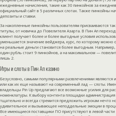
ежедневные начисления, такие как 30 пинкойнов за ежедневн
официальный сайт в 5 различных слотах. Также пинкойны на
депозиты и ставки.
За накопленные пинкойны пользователям присваиваются та
титулы, от новичка до Повелителя Азарта. В Пин Ап переходя
клиент получает более и более выгодные условия использо
уменьшается значение вейджера, курс, по которому можно
на реальные деньги становится более выгодным. Например,
один рубль стоит 9 пинкойнов, а на максимальном — повели
лишь 2.
Игры и слоты в Пин Ап казино
Безусловно, самыми популярными развлечениями являются 
или как их еще называют на современный лад — слоты. Име
владельцы Pin Up предлагают все возможные усилия для ра
номенклатуры. К выбору контента площадки администрация
тщательно и всегда стремится предложить игрокам нечто н
удивительное и вызывающее неподдельные эмоции в проце
Все имеющиеся поставщики ПО присутствуют в левой части 