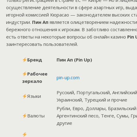
только регистрацией в стране ЕС — Кипре — но и лиценз
осуществление деятельности в сфере азартных игр, выд
игорной комиссией Кюрасао — законодателем высоких ст
индустрии.
Пин Ап
является олицетворением надежности,
бережного отношения к игрокам. В заботливо составленн
есть ответы на некоторые вопросы об онлайн казино
Pin 
заинтересовать пользователей.
Бренд
Пин Ап (Pin Up)
Рабочее
pin-up.com
зеркало
Русский, Португальский, Английский
Языки
Украинский, Турецкий и прочие
Рубли, Евро, Доллары, Бразильский
Валюты
Аргентинский песо, Тенге, Сумы, Гр
другие