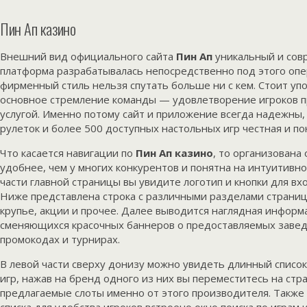
Пин Ап казино
Внешний вид официального сайта
Пин Ап
уникальный и сов
платформа разрабатывалась непосредственно под этого опе
фирменный стиль нельзя спутать больше ни с кем. Стоит упо
основное стремление команды — удовлетворение игроков 
услугой. Именно потому сайт и приложение всегда надежны, 
рулеток и более 500 доступных настольных игр честная и по
Что касается навигации по
Пин Ап казино
, то организована
удобнее, чем у многих конкурентов и понятна на интуитивно
части главной страницы вы увидите логотип и кнопки для вх
Ниже представлена строка с различными разделами страниц
крупье, акции и прочее. Далее выводится наглядная информ
сменяющихся красочных баннеров о предоставляемых завед
промокодах и турнирах.
В левой части сверху донизу можно увидеть длинный списо
игр, нажав на бренд одного из них вы переместитесь на стр
предлагаемые слоты именно от этого производителя. Также 
списка для удобства игроков встроено окно поиска по играм 