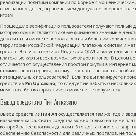
реализации политики компании по борьбе с мошенническими
отмыванием денег, ограничением доступа несовершеннолет
играм.
Прошедшие верификацию пользователи получают полный дос
которую осуществляются любые финансово значимые действ
депозита вы сможете воспользоваться большим количество
территории Российской Федерации платежных систем и мет
средств. Это и платежки от Яндекса и QIWI и выпущенные н
платежные карты всех возможных видов и топов. В целом ве
отличается от осуществления простой покупки в Интернет м
стримингового сервиса, потому не должен вызывать особых 
потенциальных пользователей. Если же вы планируете прои
средств из
Pin Up casino
, то следует не забыть о нескольки
моментах, без которых ничего может и не получиться.
Вывод средств из Пин Ап казино
Вывод средств из
Пин Ап
осуществляется там же, где и ввод
названием касса. Снять средства можно только на ту же пла
которой ранее вносился депозит. Это достаточно стандартн
обеспечению безопасности для различных порталов, не тол