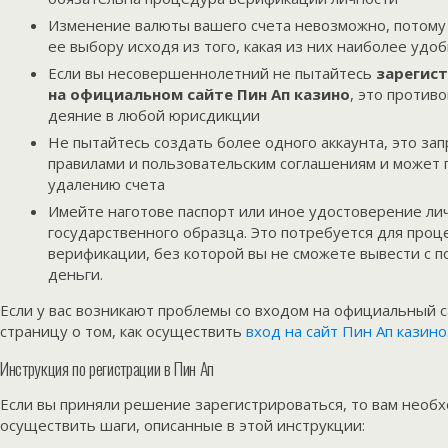
Изменение валюты вашего счета невозможно, потому
ее выбору исходя из того, какая из них наиболее удоб
Если вы несовершеннолетний не пытайтесь
зарегис
на официальном сайте Пин Ап казино
, это против
деяние в любой юрисдикции
Не пытайтесь создать более одного аккаунта, это за
правилами и пользовательским соглашениям и может 
удалению счета
Имейте наготове паспорт или иное удостоверение ли
государственного образца. Это потребуется для про
верификации, без которой вы не сможете вывести с п
деньги.
Если у вас возникают проблемы со входом на официальный с
страницу о том, как осуществить
вход на сайт Пин Ап казино
Инструкция по регистрации в Пин Ап
Если вы приняли решение зарегистрироваться, то вам необ
осуществить шаги, описанные в этой инструкции: