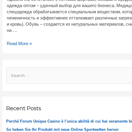
одежда оптом – удачный выбор для вашего бизнеса. Медиц
спецодежда обрабатывается специальным веществом, кото
гигиеничность и эффективнее отталкивает различные загряз
и кровь). Обувь – создается из натуральных материалов, с
на …
Read More »
Recent Posts
Perché Forum Unique Casino è l’unica abilità di cui hai veramente 
So heben Sie Ihr Produkt mit neue Online Sportwetten hervor