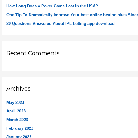
How Long Does a Poker Game Last in the USA?
One Tip To Dramatically Improve Your best online betting sites Sing
20 Questions Answered About IPL betting app download
Recent Comments
Archives
May 2023
April 2023
March 2023
February 2023
January 2023