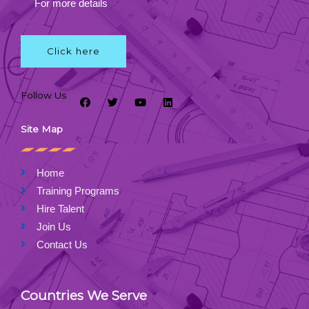
For more details
Click here
Follow Us
Site Map
Home
Training Programs
Hire Talent
Join Us
Contact Us
Countries We Serve