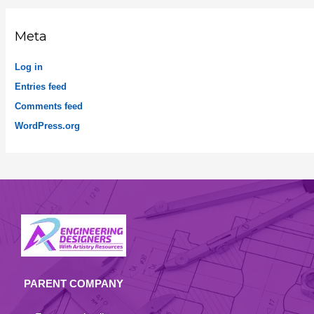
Meta
Log in
Entries feed
Comments feed
WordPress.org
PARENT COMPANY